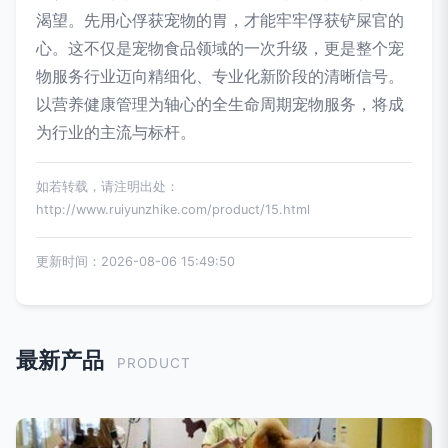
渴望。先用心俘获宠物的胃，才能牢牢俘获铲屎官的
心。这不仅是宠物食品领域的一次升级，更是整个宠
物服务行业迈向精细化、专业化新阶段的清晰信号。
以营养健康管理为轴心的全生命周期宠物服务，将成
为行业的主流与标杆。
如若转载，请注明出处：
http://www.ruiyunzhike.com/product/15.html
更新时间：2026-08-06 15:49:50
最新产品
PRODUCT