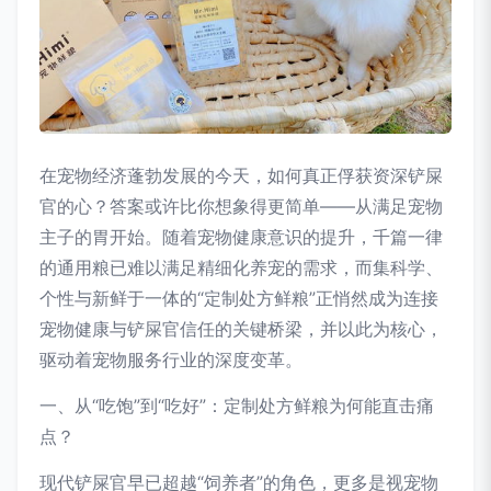
在宠物经济蓬勃发展的今天，如何真正俘获资深铲屎
官的心？答案或许比你想象得更简单——从满足宠物
主子的胃开始。随着宠物健康意识的提升，千篇一律
的通用粮已难以满足精细化养宠的需求，而集科学、
个性与新鲜于一体的“定制处方鲜粮”正悄然成为连接
宠物健康与铲屎官信任的关键桥梁，并以此为核心，
驱动着宠物服务行业的深度变革。
一、从“吃饱”到“吃好”：定制处方鲜粮为何能直击痛
点？
现代铲屎官早已超越“饲养者”的角色，更多是视宠物