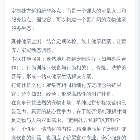
定制处方鲜粮绝非终点，而是一个强大的流量入口和
服务起点。围绕它，可以构建一个更广阔的宠物健康
服务生态：
延伸健康监测：结合定期体检、线上健康档案，让营
养方案能动态调整。
串联其他服务：自然地对接到宠物医疗（如与兽医合
作）、行为训练（饮食与行为相关）、保险、洗护美
容等，形成一站式健康生活解决方案。
打造社群文化：聚集有相同精细化养宠理念的铲屎
官，分享知识、经验，形成高粘性的用户社群。
在竞争日益激烈的宠物市场，单纯比拼价格或营销已
显乏力。真正的核心竞争力，在于能否深刻理解并满
足宠物与人的双重需求。“定制处方鲜粮”以其科学
化、个性化、情感化的内核，精准地满足了宠物对健
康饮食的刚需，也回应了铲屎官对专业、安心服务的