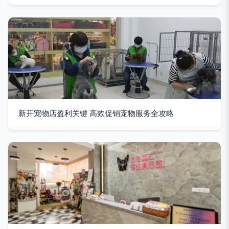
新开宠物店盈利关键 高效促销宠物服务全攻略