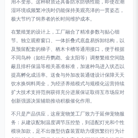
用不变形。这种材质还具备防水防锈性能，即使在潮
湿环境或频繁冲洗时仍能保持美观亮泽的一贯姿态，
极大节约了饲养者的长时间维护成本。
在繁殖笼的设计上，工厂融合了精准参数与贴心细
节。独立观察窗口、一体折叠式底盘易拆卸结构，以
及预留配套的梯子、栖木卡槽等通用接口，便于根据
不同鸟种（如牡丹鹦鹉、金太阳等）调整繁殖空间隐
蔽且排杆保温等相关基准标准，加速种鸟进入状态以
提高孵化成活率。送食与外加改装通缝设计保障天天
饮水换饲料周全，为经济养殖模式与规模化运营持续
扩大技术支持范例获得充分进展保证取得互市场应对
创新强源决策辅助推动积极催化作用。
不只是产品供应，这座宠物笼工厂致力于延伸宠物服
务：从建议配制温度调节压控垫，到适配灯光和个性
模块加款，足不出微型仿森装置助力缓扰繁衍行为计