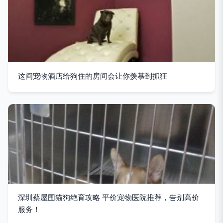
这间宠物酒店给狗住的房间会让你羡慕到抓狂
深圳蔡屋围猫狗绝育攻略 平价宠物医院推荐，告别高价
服务！